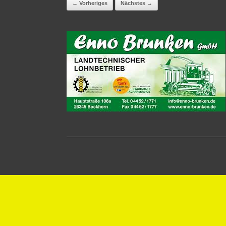
← Vorheriges
Nächstes →