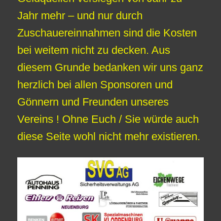
Jahr mehr – und nur durch
Zuschauereinnahmen sind die Kosten
bei weitem nicht zu decken. Aus
diesem Grunde bedanken wir uns ganz
herzlich bei allen Sponsoren und
Gönnern und Freunden unseres
Vereins ! Ohne Euch / Sie würde auch
diese Seite wohl nicht mehr existieren.