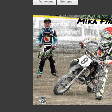
← Vorheriges
Nächstes →