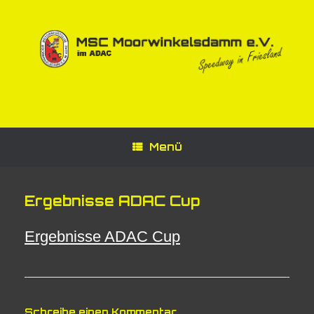
Zum
Inhalt
springen
Menü
Ergebnisse ADAC Cup
Ergebnisse ADAC Cup
Schreibe einen Kommentar