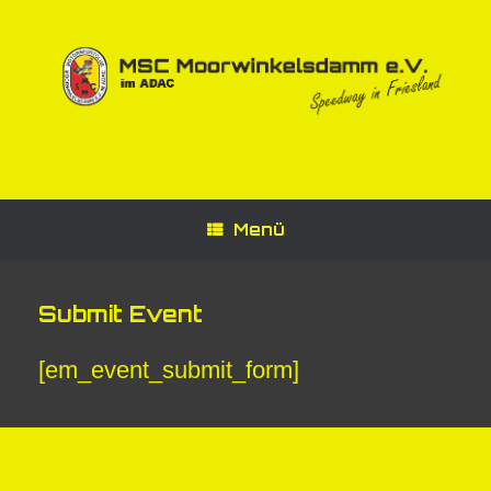
Zum
Inhalt
springen
Menü
Submit Event
[em_event_submit_form]