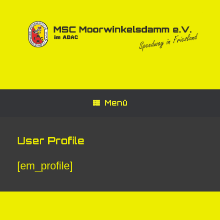
Zum
Inhalt
springen
Menü
User Profile
[em_profile]