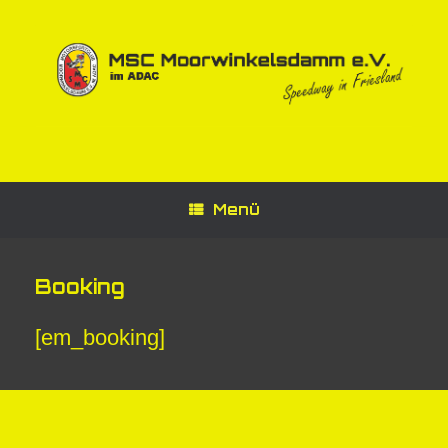
Zum
Inhalt
springen
Menü
Booking
[em_booking]